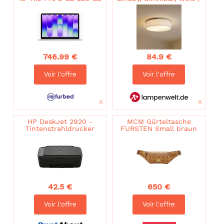
SSD Magic Keyboard
opal, für Schlafzimmer,
silber DE - Refurbished
Textil / Stoff / Seide,
Skandinavisch,
Deckenlampe
746.99 €
84.9 €
Voir l'offre
Voir l'offre
HP DeskJet 2920 -
MCM Gürteltasche
Tintenstrahldrucker
FURSTEN Small braun
damen
42.5 €
650 €
Voir l'offre
Voir l'offre