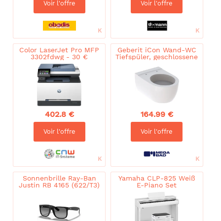
Voir l'offre
Voir l'offre
Color LaserJet Pro MFP
Geberit iCon Wand-WC
3302fdwg - 30 €
Tiefspüler, geschlossene
Gutschein - HP Power
Form
Partner
402.8 €
164.99 €
Voir l'offre
Voir l'offre
Sonnenbrille Ray-Ban
Yamaha CLP-825 Weiß
Justin RB 4165 (622/T3)
E-Piano Set
Damen