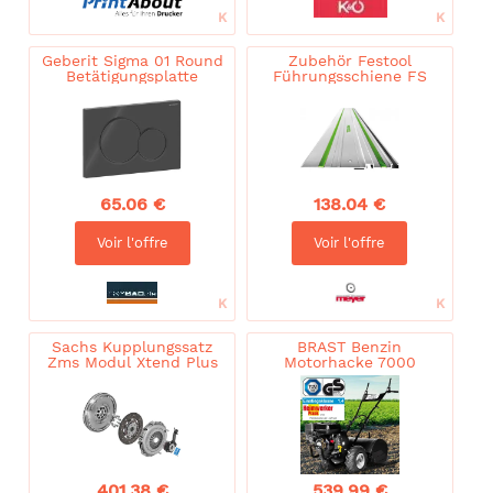
Geberit Sigma 01 Round
Zubehör Festool
Betätigungsplatte
Führungsschiene FS
115770DW5 schwarz, für
1400/2
2 Mengen Spülung
65.06 €
138.04 €
Voir l'offre
Voir l'offre
Sachs Kupplungssatz
BRAST Benzin
Zms Modul Xtend Plus
Motorhacke 7000
Csc 2290601020 Für
Peugeot Ford Volvo
401.38 €
539.99 €