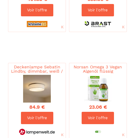
Voir l'offre
Voir l'offre
Deckenlampe Sebatin
Norsan Omega 3 Vegan
Lindby, dimmbar, weiß /
Algenöl flüssig
opal, für Schlafzimmer,
Textil / Stoff / Seide,
Skandinavisch,
Deckenlampe
84.9 €
23.06 €
Voir l'offre
Voir l'offre